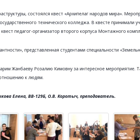
раструктуры, состоялся квест «Архипелаг народов мира». Меро
сударственного технического колледжа. В квесте принимали уч
а квест педагог-организатор второго корпуса Монтажного комп
антности», представленная студентами специальности «Земель
арим Жанбаеву Розалию Кимовну за интересное мероприятие. Та
отношению к людям.
ва Елена, ВВ-129Б, О.В. Коротыч, преподаватель.