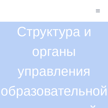
Перейти
к
содержимому
Структура и
органы
управления
образовательной