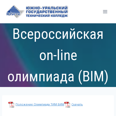
Перейти
к
содержимому
Всероссийская
on-line
олимпиада (BIM)
Положение Олимпиада ТИМ БИМ
Скачать