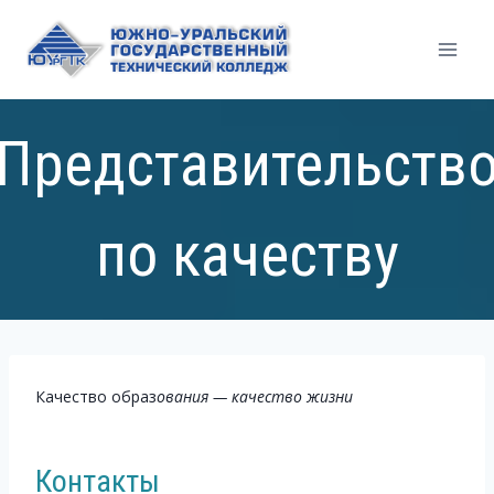
Перейти
к
содержимому
Представительств
по качеству
Качество образ
ования — качество жизни
Контакты