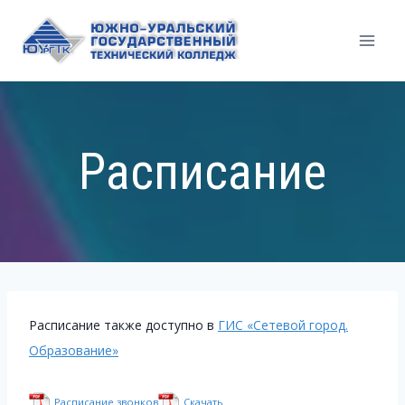
Перейти
к
содержимому
Расписание
Расписание также доступно в
ГИС «Сетевой город.
Образование»
Расписание звонков
Скачать