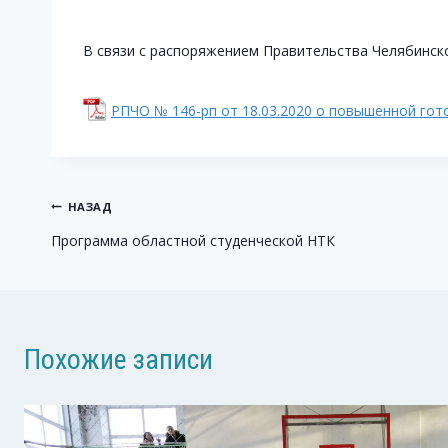
В связи с распоряжением Правительства Челябинско
РПЧО № 146-рп от 18.03.2020 о повышенной гот
Навигация
НАЗАД
Программа областной студенческой НТК
по
записям
Похожие записи