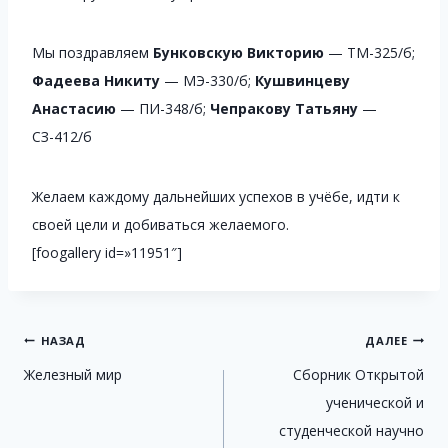
Мы поздравляем
Бунковскую Викторию
— ТМ-325/б;
Фадеева Никиту
— МЭ-330/б;
Кушвинцеву
Анастасию
— ПИ-348/б;
Чепракову Татьяну
—
СЗ-412/б
Желаем каждому дальнейших успехов в учёбе, идти к
своей цели и добиваться желаемого.
[foogallery id=»11951″]
Навигация
НАЗАД
ДАЛЕЕ
Железный мир
Сборник Открытой
по
ученической и
записям
студенческой научно