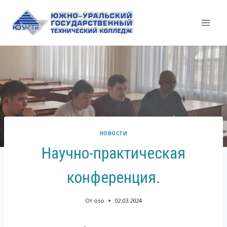
Перейти
к
содержимому
НОВОСТИ
Научно-практическая
конференция.
От
oso
02.03.2024