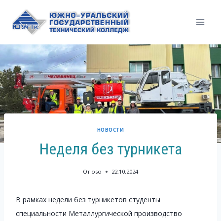
Перейти
к
содержимому
НОВОСТИ
Неделя без турникета
От
oso
22.10.2024
В рамках недели без турникетов студенты
специальности Металлургической производство