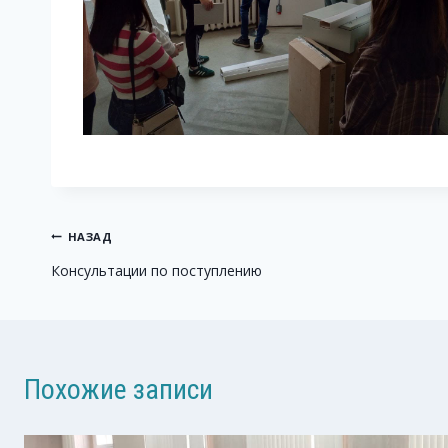
Навигация
НАЗАД
Консультации по поступлению
по
записям
Похожие записи