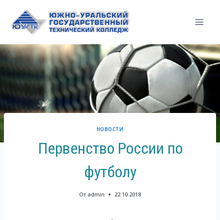
Перейти
к
содержимому
НОВОСТИ
Первенство России по
футболу
От
admin
22.10.2018