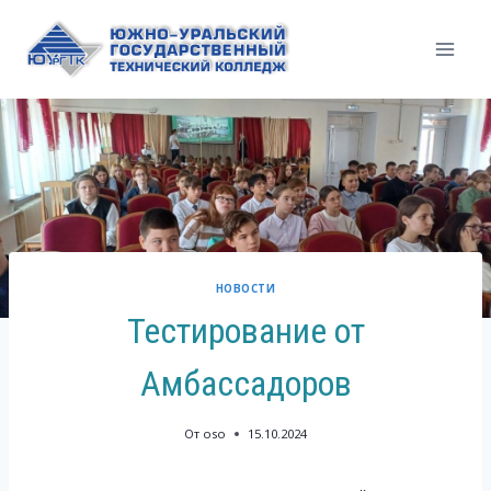
Перейти
к
содержимому
НОВОСТИ
Тестирование от
Амбассадоров
От
oso
15.10.2024