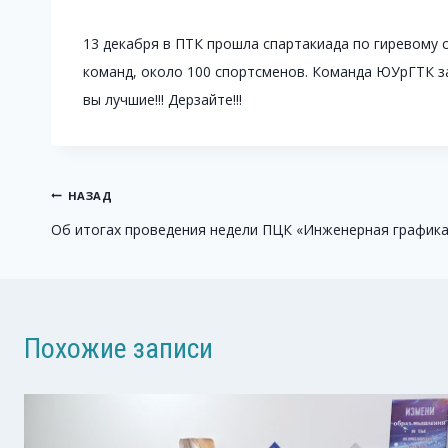
13 декабря в ПТК прошла спартакиада по гиревому 
команд, около 100 спортсменов. Команда ЮУрГТК заня
вы лучшие!!! Дерзайте!!!
Навигация
НАЗАД
Об итогах проведения недели ПЦК «Инженерная график
по
записям
Похожие записи