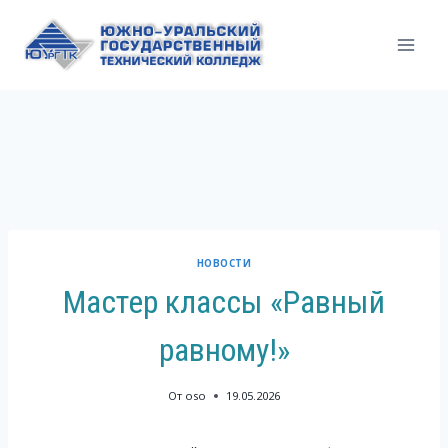
Перейти
к
содержимому
НОВОСТИ
Мастер классы «Равный
равному!»
От
oso
19.05.2026