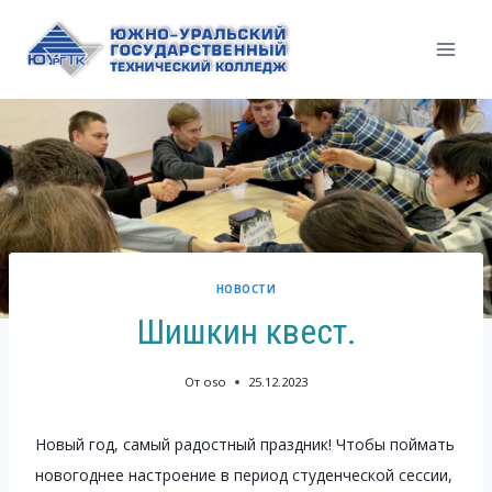
Перейти
к
содержимому
НОВОСТИ
Шишкин квест.
От
oso
25.12.2023
Новый год, самый радостный праздник! Чтобы поймать
новогоднее настроение в период студенческой сессии,