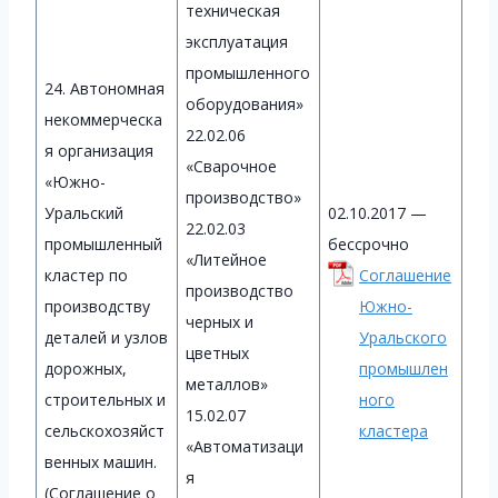
техническая
эксплуатация
промышленного
24. Автономная
оборудования»
некоммерческа
22.02.06
я организация
«Сварочное
«Южно-
производство»
Уральский
02.10.2017 —
22.02.03
промышленный
бессрочно
«Литейное
кластер по
Соглашение
производство
производству
Южно-
черных и
деталей и узлов
Уральского
цветных
дорожных,
промышлен
металлов»
строительных и
ного
15.02.07
сельскохозяйст
кластера
«Автоматизаци
венных машин.
я
(Соглашение о