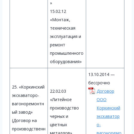
»
15.02.12
«Монтаж,
техническая
эксплуатация и
ремонт
промышленного
оборудования»
13.10.2014 —
бессрочно
25. «Коркинский
22.02.03
Договор
экскаваторо-
«Литейное
ООО
вагоноремонтн
производство
Коркинский
ый завод»
черных и
экскаватор
(Договор на
цветных
о-
производственн
металлов»
вагоноремо