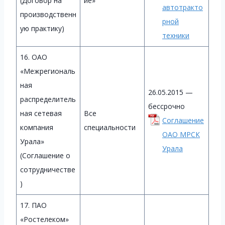
(Договор на
ие»
автотракто
производственн
рной
ую практику)
техники
16. ОАО
«Межрегиональ
ная
26.05.2015 —
распределитель
бессрочно
ная сетевая
Все
Соглашение
компания
специальности
ОАО МРСК
Урала»
Урала
(Соглашение о
сотрудничестве
)
17. ПАО
«Ростелеком»