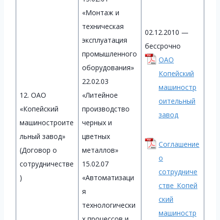
«Монтаж и
техническая
02.12.2010 —
эксплуатация
бессрочно
промышленного
ОАО
оборудования»
Копейский
22.02.03
машиностр
12. ОАО
«Литейное
оительный
«Копейский
производство
завод
машиностроите
черных и
льный завод»
цветных
Соглашение
(Договор о
металлов»
о
сотрудничестве
15.02.07
сотрудниче
)
«Автоматизаци
стве_Копей
я
ский
технологически
машиностр
х процессов и