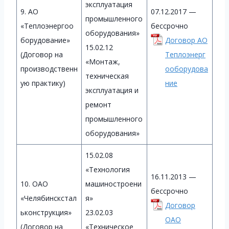
эксплуатация
9. АО
07.12.2017 —
промышленного
«Теплоэнергоо
бессрочно
оборудования»
борудование»
Договор АО
15.02.12
(Договор на
Теплоэнерг
«Монтаж,
производственн
ооборудова
техническая
ую практику)
ние
эксплуатация и
ремонт
промышленного
оборудования»
15.02.08
«Технология
16.11.2013 —
10. ОАО
машиностроени
бессрочно
«Челябинскстал
я»
Договор
ьконструкция»
23.02.03
ОАО
(Договор на
«Техническое