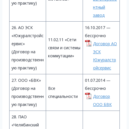
ую практику)
нтный
завод
26. АО ЭСК
16.10.2017 —
«Южуралстройс
бессрочно
11.02.11 «Сети
ервис»
Договор АО
связи и системы
(Договор на
ЭСК
коммутации»
производственн
Южуралстр
ую практику)
ойсервис
27. ООО «БВК»
01.07.2014 —
(Договор на
Все
бессрочно
производственн
специальности
Договор
ую практику)
ООО БВК
28. ПАО
«Челябинский