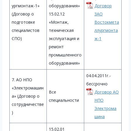
ургмонтаж-1»
оборудования»
Договор
(Договор о
15.02.12
ЗАО
подготовке
«Монтаж,
Востокмета
специалистов
техническая
ллургмонта
СПО)
эксплуатация и
ж-1
ремонт
промышленного
оборудования»
04.04.2011г.-
7. АО НПО
бессрочно
«Электромашин
Все
Договор АО
а» (Договор о
специальности
НПО
сотрудничестве
Электрома
)
шина
15.02.01