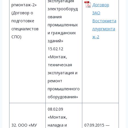
эксплуатация
ргмонтаж-2»
Договор
электрооборуд
(Договор о
ЗАО
ования
подготовке
Востокмета
промышленных
специалистов
ллургмонта
и гражданских
СПО)
ж-2
зданий»
15.02.12
«Монтаж,
техническая
эксплуатация и
ремонт
промышленного
оборудования»
08.02.09
«Монтаж,
32. ООО «МУ
наладка и
07.09.2015 —