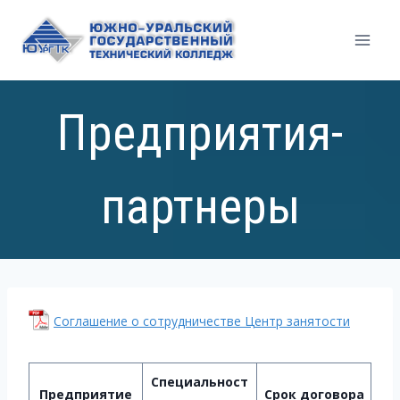
Перейти
к
содержимому
Предприятия-
партнеры
Соглашение о сотрудничестве Центр занятости
Специальност
Предприятие
Срок договора