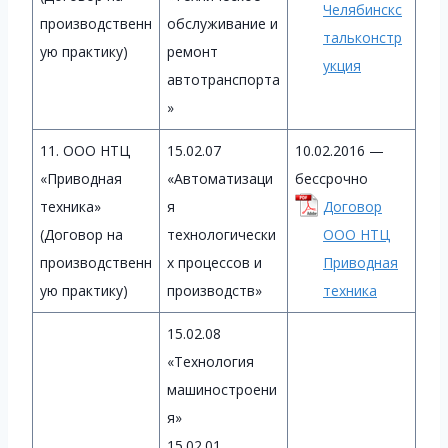
Челябинскс
производственн
обслуживание и
тальконстр
ую практику)
ремонт
укция
автотранспорта
»
11. ООО НТЦ
15.02.07
10.02.2016 —
«Приводная
«Автоматизаци
бессрочно
техника»
я
Договор
(Договор на
технологически
ООО НТЦ
производственн
х процессов и
Приводная
ую практику)
производств»
техника
15.02.08
«Технология
машиностроени
я»
15.02.01