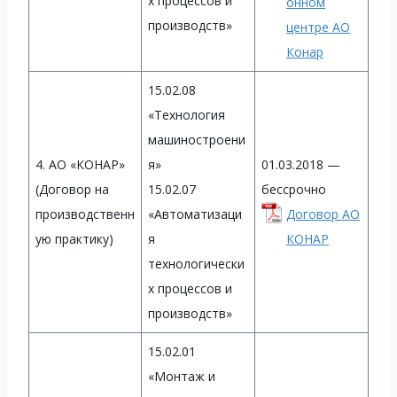
х процессов и
онном
производств»
центре АО
Конар
15.02.08
«Технология
машиностроени
4. АО «КОНАР»
я»
01.03.2018 —
(Договор на
15.02.07
бессрочно
производственн
«Автоматизаци
Договор АО
ую практику)
я
КОНАР
технологически
х процессов и
производств»
15.02.01
«Монтаж и