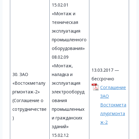
15.02.01
«Монтаж и
техническая
эксплуатация
промышленного
оборудования»
08.02.09
«Монтаж,
13.03.2017 —
30. ЗАО
наладка и
бессрочно
«Востокметалу
эксплуатация
Соглашение
ргмонтаж-2»
электрооборуд
ЗАО
(Соглашение о
ования
Востокмета
сотрудничестве
промышленных
ллургмонта
)
и гражданских
ж-2
зданий»
15.02.12