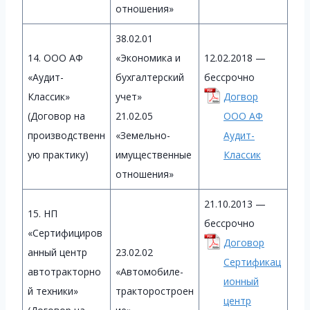
отношения»
38.02.01
14. ООО АФ
«Экономика и
12.02.2018 —
«Аудит-
бухгалтерский
бессрочно
Классик»
учет»
Догвор
(Договор на
21.02.05
ООО АФ
производственн
«Земельно-
Аудит-
ую практику)
имущественные
Классик
отношения»
21.10.2013 —
15. НП
бессрочно
«Сертифициров
Договор
анный центр
23.02.02
Сертификац
автотракторно
«Автомобиле-
ионный
й техники»
тракторостроен
центр