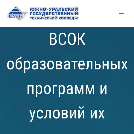
Перейти
к
содержимому
ВСОК
образовательных
программ и
условий их